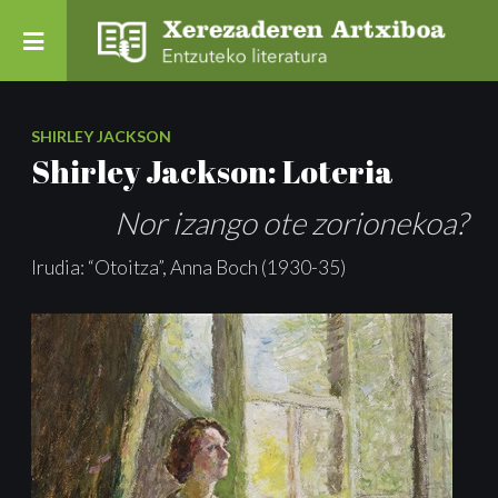
SHIRLEY JACKSON
Shirley Jackson: Loteria
Nor izango ote zorionekoa?
Irudia: “Otoitza”, Anna Boch (1930-35)