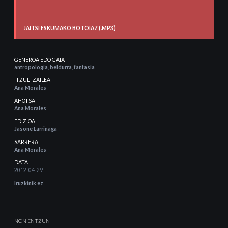
JAITSI ESKUMAKO BOTOIAZ (.MP3)
GENEROA EDO GAIA
antropologia
,
beldurra
,
fantasia
ITZULTZAILEA
Ana Morales
AHOTSA
Ana Morales
EDIZIOA
Jasone Larrinaga
SARRERA
Ana Morales
DATA
2012-04-29
Iruzkinik ez
NON ENTZUN