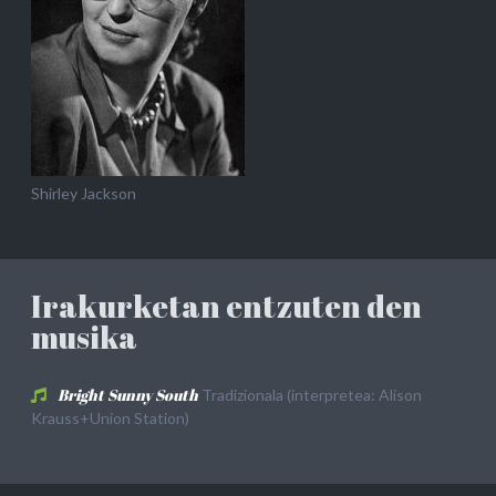
Shirley Jackson
Irakurketan entzuten den
musika
Bright Sunny South
Tradizionala (interpretea: Alison
Krauss+Union Station)