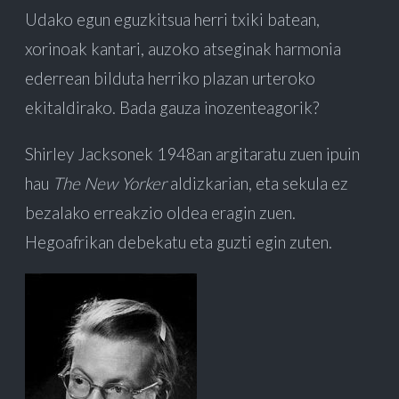
Udako egun eguzkitsua herri txiki batean,
xorinoak kantari, auzoko atseginak harmonia
ederrean bilduta herriko plazan urteroko
ekitaldirako. Bada gauza inozenteagorik?
Shirley Jacksonek 1948an argitaratu zuen ipuin
hau
The New Yorker
aldizkarian, eta sekula ez
bezalako erreakzio oldea eragin zuen.
Hegoafrikan debekatu eta guzti egin zuten.