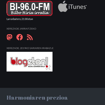
Larunbatero, 21:00etan
XEREZADE JARRAITZEKO
XEREZADE, 2019KO SARIAREN IRABAZLE
Harmoniaren prezioa