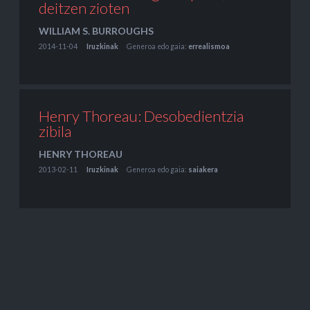
deitzen zioten
WILLIAM S. BURROUGHS
2014-11-04
Iruzkinak
Generoa edo gaia:
errealismoa
Henry Thoreau: Desobedientzia
zibila
HENRY THOREAU
2013-02-11
Iruzkinak
Generoa edo gaia:
saiakera