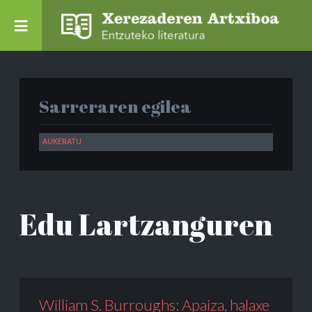
Sarreraren egilea
Edu Lartzanguren
William S. Burroughs: Apaiza, halaxe