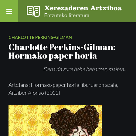
CHARLOTTE PERKINS-GILMAN
Charlotte Perkins-Gilman:
Hormako paper horia
Dena da zure hobe beharrez, maitea…
Artelana: Hormako paper horia liburuaren azala,
Aitziber Alonso (2012)