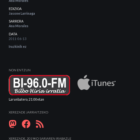
Ana Morales
EDIZIOA
Jasone Larrinaga
SARRERA
Ana Morales
DATA
2011-06-13
Iruzkinik ez
NON ENTZUN
Larunbatero, 21:00etan
XEREZADE JARRAITZEKO
XEREZADE, 2019KO SARIAREN IRABAZLE