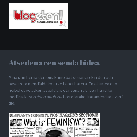
Atsedenaren sendabidea
Ama izan berria den emakume bat senarrarekin doa uda
pasatzera mendialdeko etxe handi batera. Emakumea oso
goibel dago azken aspaldian, eta senarrak, izen handiko
medikuak,
nerbioen ahulezia
horretarako tratamendua ezarri
dio.