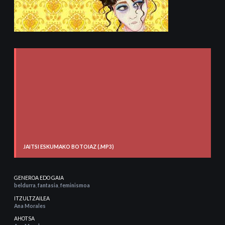
JAITSI ESKUMAKO BOTOIAZ (.MP3)
GENEROA EDO GAIA
beldurra
,
fantasia
,
feminismoa
ITZULTZAILEA
Ana Morales
AHOTSA