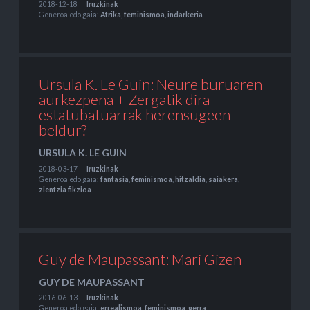
2018-12-18
Iruzkinak
Generoa edo gaia:
Afrika
,
feminismoa
,
indarkeria
Ursula K. Le Guin: Neure buruaren
aurkezpena + Zergatik dira
estatubatuarrak herensugeen
beldur?
URSULA K. LE GUIN
2018-03-17
Iruzkinak
Generoa edo gaia:
fantasia
,
feminismoa
,
hitzaldia
,
saiakera
,
zientzia fikzioa
Guy de Maupassant: Mari Gizen
GUY DE MAUPASSANT
2016-06-13
Iruzkinak
Generoa edo gaia:
errealismoa
,
feminismoa
,
gerra