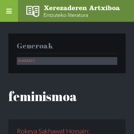
Generoak
feminismoa
Rokeya Sakhawat Hossain: