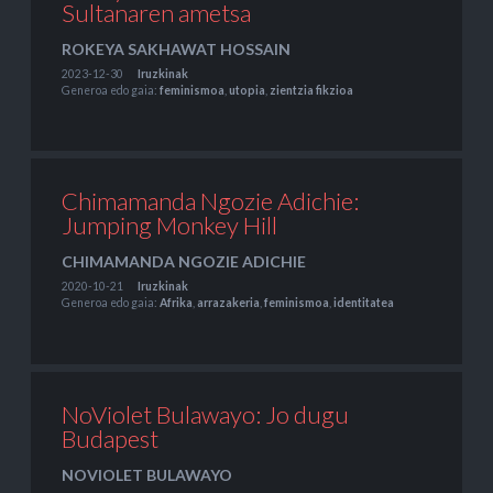
Sultanaren ametsa
ROKEYA SAKHAWAT HOSSAIN
2023-12-30
Iruzkinak
Generoa edo gaia:
feminismoa
,
utopia
,
zientzia fikzioa
Chimamanda Ngozie Adichie:
Jumping Monkey Hill
CHIMAMANDA NGOZIE ADICHIE
2020-10-21
Iruzkinak
Generoa edo gaia:
Afrika
,
arrazakeria
,
feminismoa
,
identitatea
NoViolet Bulawayo: Jo dugu
Budapest
NOVIOLET BULAWAYO