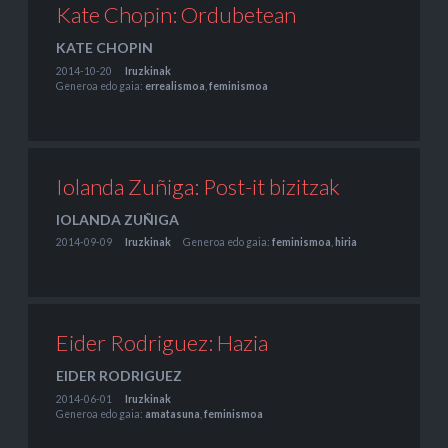
Kate Chopin: Ordubetean
KATE CHOPIN
2014-10-20
Iruzkinak
Generoa edo gaia:
errealismoa
,
feminismoa
Iolanda Zuñiga: Post-it bizitzak
IOLANDA ZUÑIGA
2014-09-09
Iruzkinak
Generoa edo gaia:
feminismoa
,
hiria
Eider Rodriguez: Hazia
EIDER RODRIGUEZ
2014-06-01
Iruzkinak
Generoa edo gaia:
amatasuna
,
feminismoa