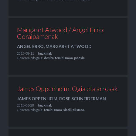
Margaret Atwood / Angel Erro:
Goraipamenak
ANGEL ERRO
,
MARGARET ATWOOD
2015-08-11
Iruzkinak
Generoa edo gaia:
desira
,
feminismoa
,
poesia
James Oppenheim: Ogia eta arrosak
JAMES OPPENHEIM
,
ROSE SCHNEIDERMAN
2015-06-28
Iruzkinak
Generoa edo gaia:
feminismoa
,
sindikalismoa