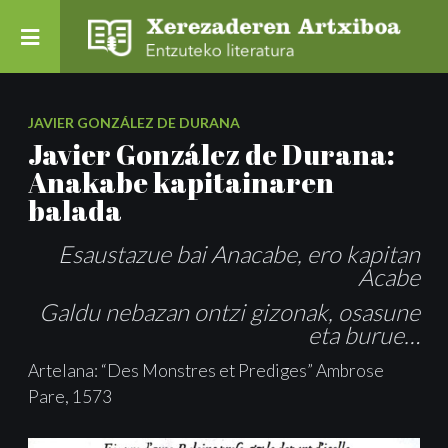
JAVIER GONZÁLEZ DE DURANA
Javier González de Durana:
Anakabe kapitainaren
balada
Esaustazue bai Anacabe, ero kapitan
Acabe
Galdu nebazan ontzi gizonak, osasune
eta burue…
Artelana: “Des Monstres et Prediges” Ambrose
Pare, 1573