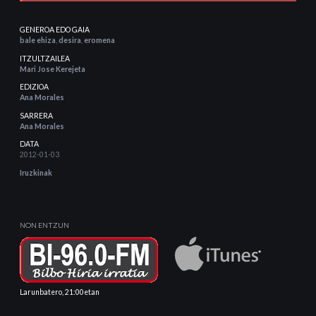
GENEROA EDO GAIA
bale ehiza
,
desira
,
eromena
ITZULTZAILEA
Mari Jose Kerejeta
EDIZIOA
Ana Morales
SARRERA
Ana Morales
DATA
2012-01-03
Iruzkinak
NON ENTZUN
Larunbatero, 21:00etan