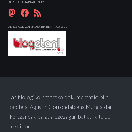
XEREZADE JARRAITZEKO
XEREZADE, 2019KO SARIAREN IRABAZLE
Lan filologiko baterako dokumentazio bila
dabilela, Agustín Gorrondatxena Murgialdai
ikertzaileak balada ezezagun bat aurkitu du
Lekeition.