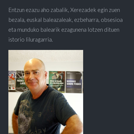
Entzun ezazu aho zabalik, Xerezadek egin zuen
bezala, euskal baleazaleak, ezbeharra, obsesioa
eta munduko balearik ezagunena lotzen dituen
istorio liluragarria.