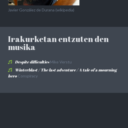
Javier González de Durana (wikipedia)
Irakurketan entzuten den
musika
Despite difficulties
Mike Verstu
Winterblast / The last adventure / A tale of a mourning
hero
Conspiracy