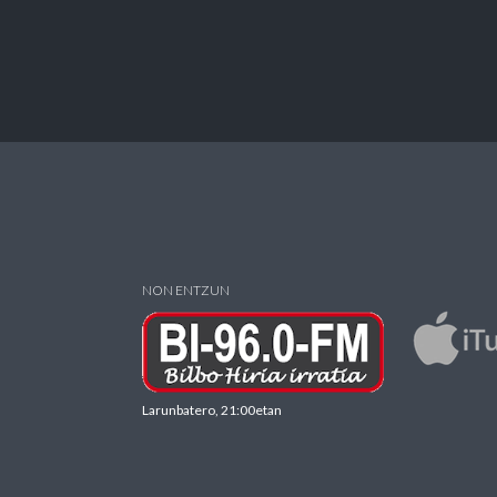
NON ENTZUN
Larunbatero, 21:00etan