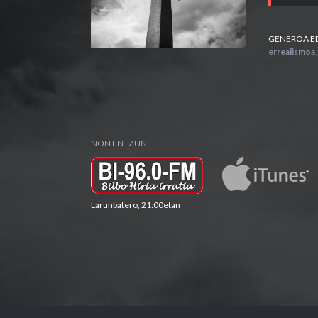
GENEROA E
errealismoa
NON ENTZUN
Larunbatero, 21:00etan