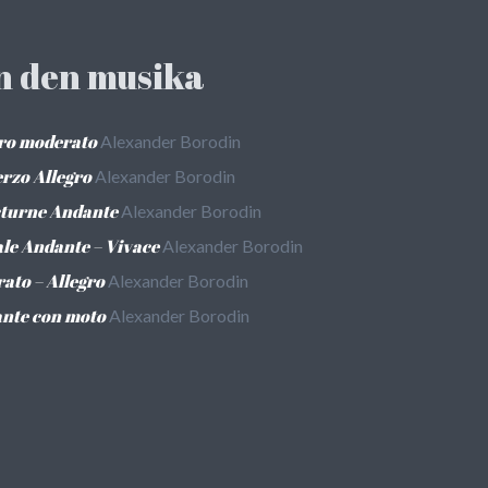
n den musika
egro moderato
Alexander Borodin
erzo Allegro
Alexander Borodin
octurne Andante
Alexander Borodin
nale Andante – Vivace
Alexander Borodin
rato – Allegro
Alexander Borodin
dante con moto
Alexander Borodin