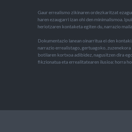
Gaur errealismo zikinaren ordezkaritzat ezag
haren ezaugarri izan ohi den minimalismoa. Ipu
heriotzaren kontaketa egiten du, narrazio maila
Dokumentazio lanean oinarritua ei den kontakiz
narrazio errealistago, gertuagoko, zuzenekora i
botilaren kortxoa adibidez, nagusitzen dira eg
fikzionatua eta errealitatearen ilusioa: horra 