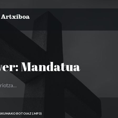
er: Mandatua
riotza…
ESKUMAKO BOTOIAZ (.MP3)