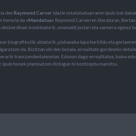
una den
Raymond Carver
idazle estatubatuarra
r
en ipuin bat daka
in berezia da
«Mandatua»
Raymond Carverren literaturan. Bertan
 desberdinak konbinaturik, omenaldi jostari eta xamurra eginez ber
un biografikotik abiaturik, pixkanaka lupa hurbildu eta gertaere
garotzen da. Bizitzan ohi den bezala, errealitate gordineko detaile
oerarik transzendentalenetan. Edonon dago errealitatea, baina edo
hor ipuin honek planteatzen dizkigun bi kontzeptu mamitsu.