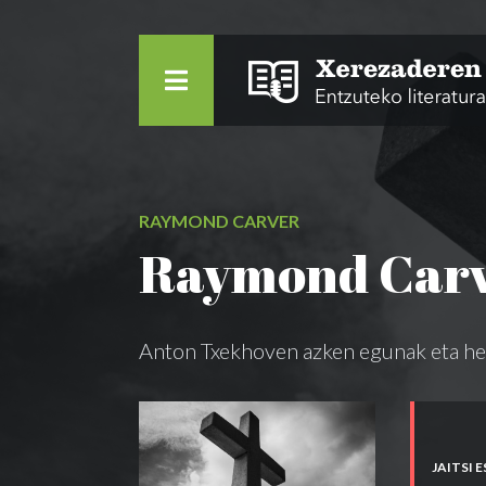
RAYMOND CARVER
Raymond Carv
Anton Txekhoven azken egunak eta he
JAITSI 