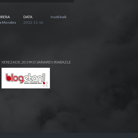
RRERA
DATA
Iruzkinak
a Morales
2013-11-16
XEREZADE, 2019KO SARIAREN IRABAZLE