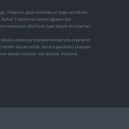
rgu. Hala ere, ipuin honetan ez dugu aurkitzen
, Anton Txekhoven azken egunen eta
e maisutzat aitortzen zuen idazle errusiarrari.
n lekuko diren pertsonaien hemen eta orainaren
 nimiño eta arruntak, lurrera jausitako txanpan
non daude, halaber, narrazioak. Historia