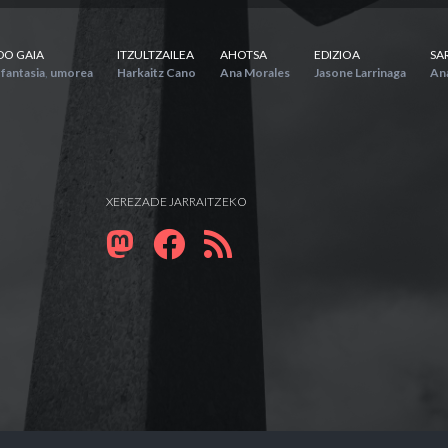
DO GAIA
ITZULTZAILEA
AHOTSA
EDIZIOA
SA
,
fantasia
,
umorea
Harkaitz Cano
Ana Morales
Jasone Larrinaga
An
XEREZADE JARRAITZEKO