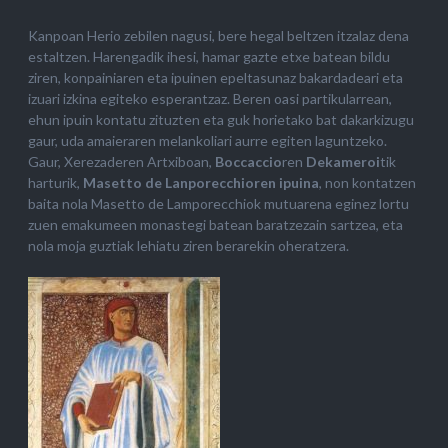
Kanpoan Herio zebilen nagusi, bere hegal beltzen itzalaz dena
estaltzen. Harengadik ihesi, hamar gazte etxe batean bildu
ziren, konpainiaren eta ipuinen epeltasunaz bakardadeari eta
izuari izkina egiteko esperantzaz. Beren oasi partikularrean,
ehun ipuin kontatu zituzten eta guk horietako bat dakarkizugu
gaur, uda amaieraren melankoliari aurre egiten laguntzeko.
Gaur, Xerezaderen Artxiboan,
Boccaccio
ren
Dekameroi
tik
harturik,
Masetto de Lanporecchioren ipuina
, non kontatzen
baita nola Masetto de Lamporecchiok mutuarena eginez lortu
zuen emakumeen monastegi batean baratzezain sartzea, eta
nola moja guztiak lehiatu ziren berarekin oheratzera.