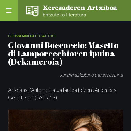
GIOVANNI BOCCACCIO
Giovanni Boccaccio: Masetto
di Lamporecchioren ipuina
(Dekameroia)
Jardin askotako baratzezaina
Artelana: “Autorretratua lautea jotzen”, Artemisia
Gentileschi (1615-18)