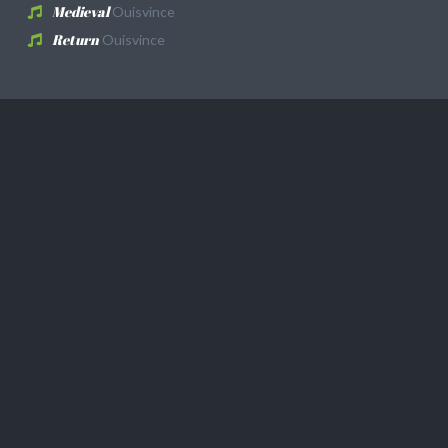
Medieval
Ouisvince
Return
Ouisvince