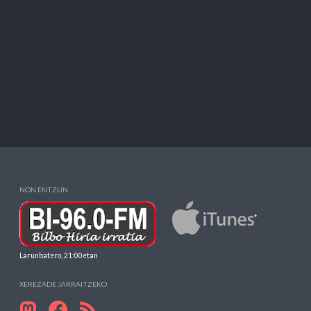
NON ENTZUN
Larunbatero, 21:00etan
XEREZADE JARRAITZEKO