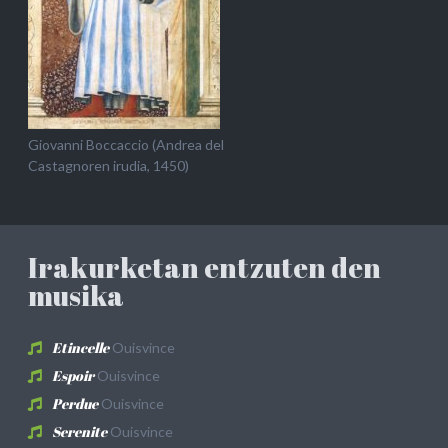
Giovanni Boccaccio (Andrea del
Castagnoren irudia, 1450)
Irakurketan entzuten den
musika
Etincelle
Ouisvince
Espoir
Ouisvince
Perdue
Ouisvince
Serenite
Ouisvince