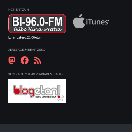
NON ENTZUN
Larunbatero, 21:00etan
XEREZADE JARRAITZEKO
XEREZADE, 2019KO SARIAREN IRABAZLE