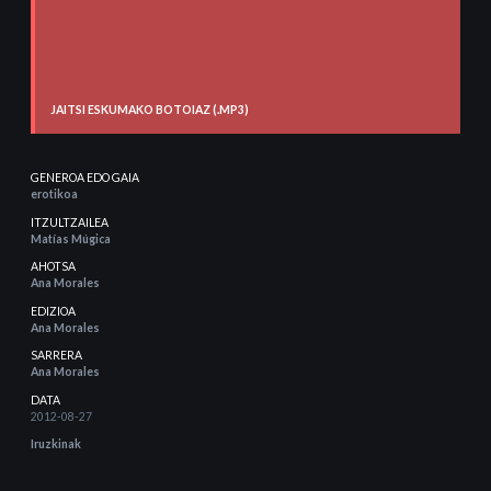
JAITSI ESKUMAKO BOTOIAZ (.MP3)
GENEROA EDO GAIA
erotikoa
ITZULTZAILEA
Matías Múgica
AHOTSA
Ana Morales
EDIZIOA
Ana Morales
SARRERA
Ana Morales
DATA
2012-08-27
Iruzkinak