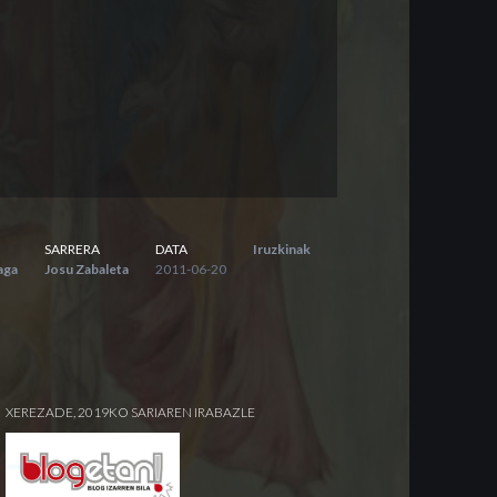
SARRERA
DATA
Iruzkinak
aga
Josu Zabaleta
2011-06-20
XEREZADE, 2019KO SARIAREN IRABAZLE