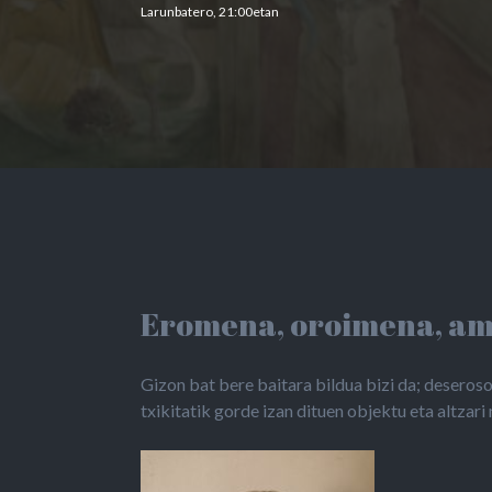
Larunbatero, 21:00etan
Eromena, oroimena, ame
Gizon bat bere baitara bildua bizi da; deseros
txikitatik gorde izan dituen objektu eta altzar