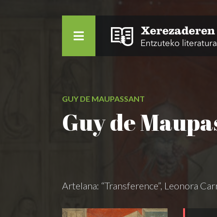
GUY DE MAUPASSANT
Guy de Maupas
Artelana: “Transference”, Leonora Ca