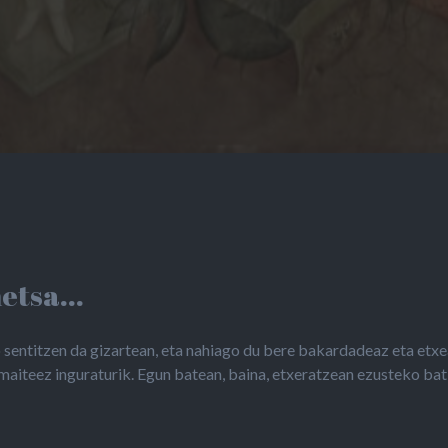
tsa...
o sentitzen da gizartean, eta nahiago du bere bakardadeaz eta etxe
i maiteez inguraturik. Egun batean, baina, etxeratzean ezusteko ba