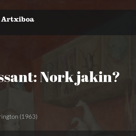
sant: Nork jakin?
rrington (1963)