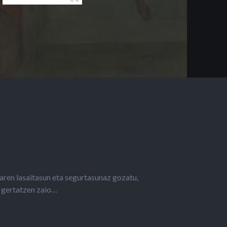
aren lasaitasun eta segurtasunaz gozatu,
t gertatzen zaio…