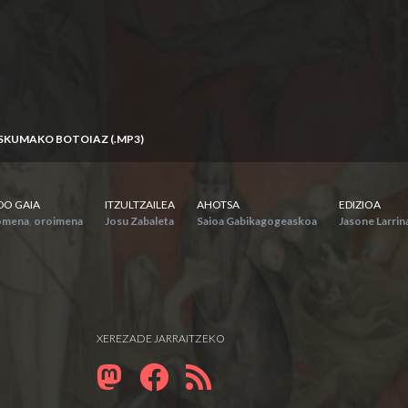
ESKUMAKO BOTOIAZ (.MP3)
DO GAIA
ITZULTZAILEA
AHOTSA
EDIZIOA
omena
,
oroimena
Josu Zabaleta
Saioa Gabikagogeaskoa
Jasone Larrin
XEREZADE JARRAITZEKO