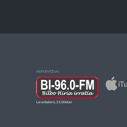
NON ENTZUN
Larunbatero, 21:00etan