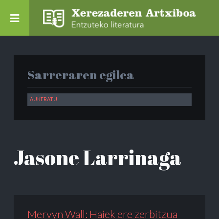
Sarreraren egilea
Jasone Larrinaga
Mervyn Wall: Haiek ere zerbitzua