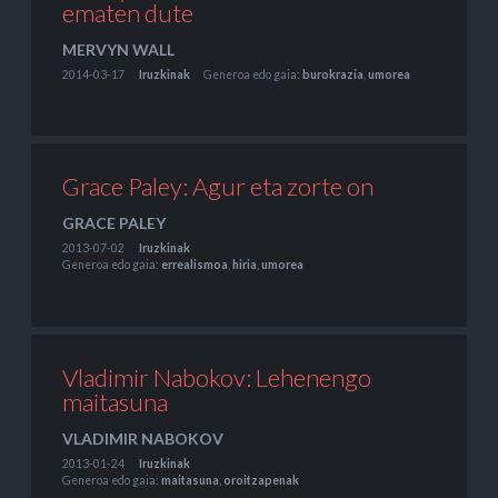
ematen dute
MERVYN WALL
2014-03-17
Iruzkinak
Generoa edo gaia:
burokrazia
,
umorea
Grace Paley: Agur eta zorte on
GRACE PALEY
2013-07-02
Iruzkinak
Generoa edo gaia:
errealismoa
,
hiria
,
umorea
Vladimir Nabokov: Lehenengo
maitasuna
VLADIMIR NABOKOV
2013-01-24
Iruzkinak
Generoa edo gaia:
maitasuna
,
oroitzapenak