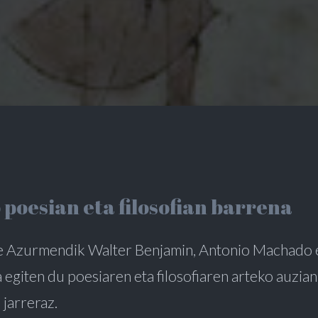
poesian eta filosofian barrena
e Azurmendik Walter Benjamin, Antonio Machado 
 egiten du poesiaren eta filosofiaren arteko auzia
jarreraz.