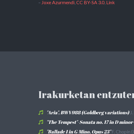
–
Joxe Azurmendi
,
CC BY-SA 3.0
,
Link
Irakurketan entzute
"Aria", BWV988 (Goldberg variations)
J.
"The Tempest"-Sonata no. 17 in D minor-
"Ballade 1 in G Mino, Opus 23"
F. Chopin (