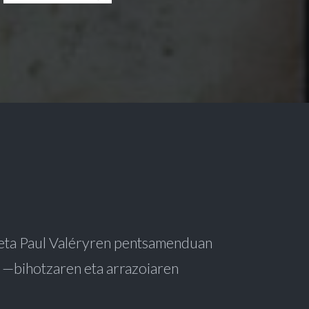
eta Paul Valéryren pentsamenduan
n —bihotzaren eta arrazoiaren