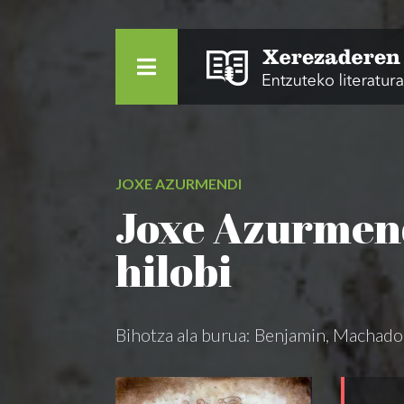
JOXE AZURMENDI
Joxe Azurmendi
hilobi
Bihotza ala burua: Benjamin, Machado