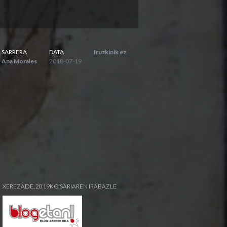
SARRERA
DATA
Iruzkinik ez
Ana Morales
2018-07-19
XEREZADE, 2019KO SARIAREN IRABAZLE