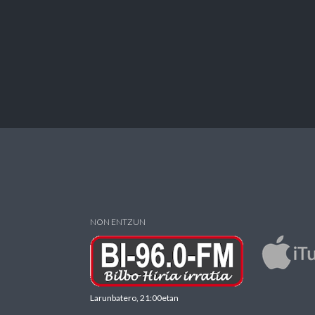
NON ENTZUN
Larunbatero, 21:00etan