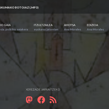
ESKUMAKO BOTOIAZ (.MP3)
DO GAIA
ITZULTZAILEA
AHOTSA
EDIZIOA
sia
,
politika
,
saiakera
euskaraz jatorrian
Ana Morales
Ana Morales
XEREZADE JARRAITZEKO