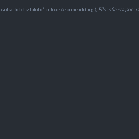
osofia: hilobiz hilobi”, in Joxe Azurmendi (arg.),
Filosofia eta poesia