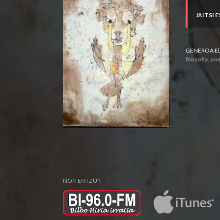
JAITSI 
GENEROA E
filosofia
,
poe
NON ENTZUN