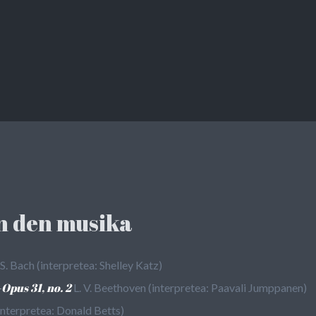
n den musika
 S. Bach (interpretea: Shelley Katz)
Opus 31, no. 2
L. V. Beethoven (interpretea: Paavali Jumppanen)
interpretea: Donald Betts)