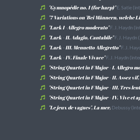
"Gymnopédie no. 1 (for harp)"
E. Satie (i
"7 Variations on 'Bei Männern, welche L
"Lark I -Allegro moderato"
F. J. Haydn (
"Lark - II. Adagio, Cantabile"
F. J. Haydn
"Lark - III. Menuetto Allegretto"
F. J. Ha
"Lark - IV. Finale Vivace"
F. J. Haydn (in
"String Quartet in F Major - I. Allegro m
"String Quartet in F Major - II. Assez vif
"String Quartet in F Major - III. Tres lent
"String Quartet in F Major - IV. Vive et ag
"Le jeux de vagues", La mer,
Debussy (int