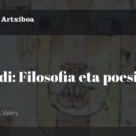
: Filosofia eta poesi
, Valéry