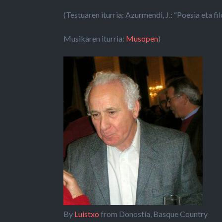
(Testuaren iturria:
Azurmendi, J.: “Poesia eta fil
Musikaren iturria:
Musopen
)
By
Luistxo
from Donostia, Basque Country