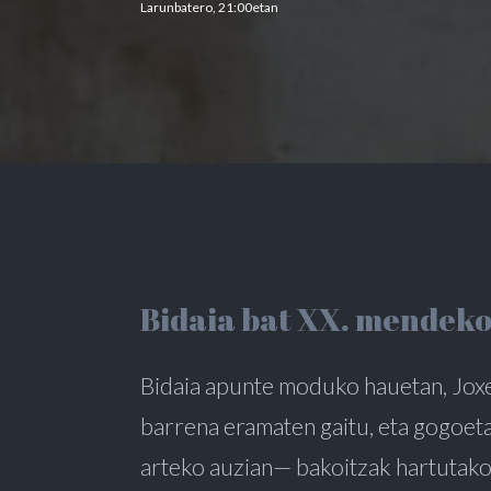
Larunbatero, 21:00etan
Bidaia bat XX. mendeko 
Bidaia apunte moduko hauetan, Jox
barrena eramaten gaitu, eta gogoeta
arteko auzian— bakoitzak hartutako 