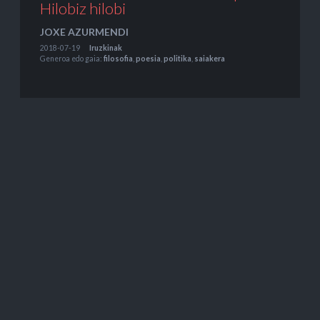
Hilobiz hilobi
JOXE AZURMENDI
2018-07-19
Iruzkinak
Generoa edo gaia:
filosofia
,
poesia
,
politika
,
saiakera