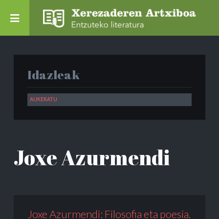
Idazleak
Joxe Azurmendi
Joxe Azurmendi: Filosofia eta poesia.