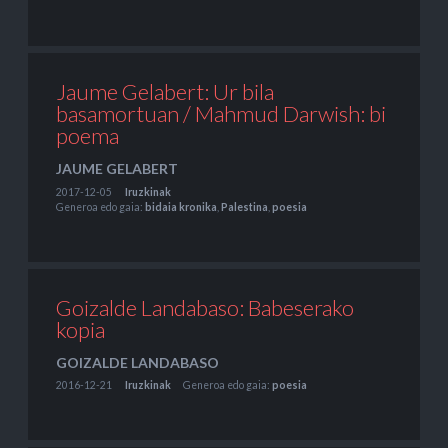
Jaume Gelabert: Ur bila
basamortuan / Mahmud Darwish: bi
poema
JAUME GELABERT
2017-12-05
Iruzkinak
Generoa edo gaia:
bidaia kronika
,
Palestina
,
poesia
Goizalde Landabaso: Babeserako
kopia
GOIZALDE LANDABASO
2016-12-21
Iruzkinak
Generoa edo gaia:
poesia