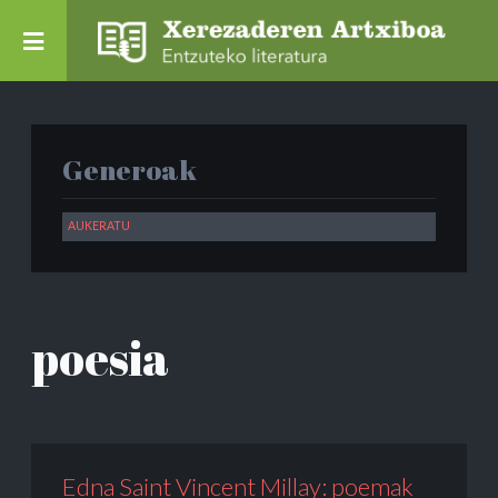
Generoak
poesia
Edna Saint Vincent Millay: poemak