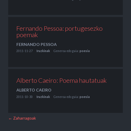
Fernando Pessoa: portugesezko
poemak
FERNANDO PESSOA
2011-11-27
Iruzkinak
Generoa edo gaia:
poesia
Alberto Caeiro: Poema hautatuak
ALBERTO CAEIRO
2011-10-30
Iruzkinak
Generoa edo gaia:
poesia
← Zaharragoak