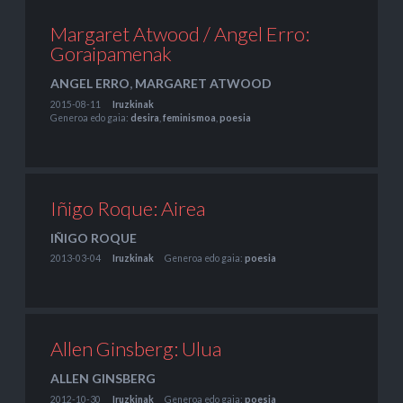
Margaret Atwood / Angel Erro:
Goraipamenak
ANGEL ERRO
,
MARGARET ATWOOD
2015-08-11
Iruzkinak
Generoa edo gaia:
desira
,
feminismoa
,
poesia
Iñigo Roque: Airea
IÑIGO ROQUE
2013-03-04
Iruzkinak
Generoa edo gaia:
poesia
Allen Ginsberg: Ulua
ALLEN GINSBERG
2012-10-30
Iruzkinak
Generoa edo gaia:
poesia