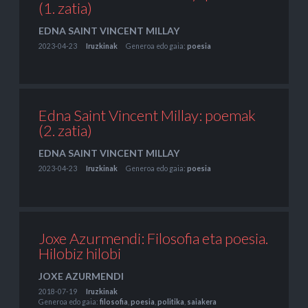
(1. zatia)
EDNA SAINT VINCENT MILLAY
2023-04-23
Iruzkinak
Generoa edo gaia:
poesia
Edna Saint Vincent Millay: poemak
(2. zatia)
EDNA SAINT VINCENT MILLAY
2023-04-23
Iruzkinak
Generoa edo gaia:
poesia
Joxe Azurmendi: Filosofia eta poesia.
Hilobiz hilobi
JOXE AZURMENDI
2018-07-19
Iruzkinak
Generoa edo gaia:
filosofia
,
poesia
,
politika
,
saiakera