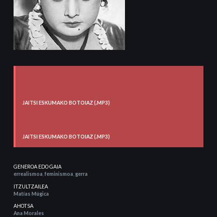
JAITSI ESKUMAKO BOTOIAZ (.MP3)
JAITSI ESKUMAKO BOTOIAZ (.MP3)
GENEROA EDO GAIA
errealismoa
,
feminismoa
,
gerra
ITZULTZAILEA
Matías Múgica
AHOTSA
Ana Morales