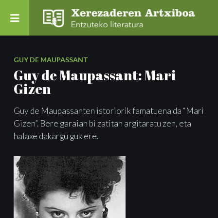
GUY DE MAUPASSANT
Guy de Maupassant: Mari
Gizen
Guy de Maupassanten istoriorik famatuena da “Mari
Gizen”. Bere garaian bi zatitan argitaratu zen, eta
halaxe dakargu guk ere.