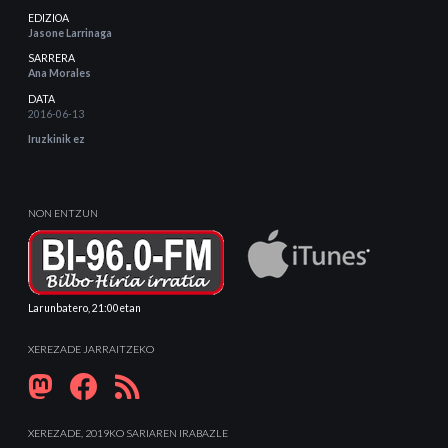
EDIZIOA
Jasone Larrinaga
SARRERA
Ana Morales
DATA
2016-06-13
Iruzkinik ez
NON ENTZUN
Larunbatero, 21:00etan
XEREZADE JARRAITZEKO
XEREZADE, 2019KO SARIAREN IRABAZLE