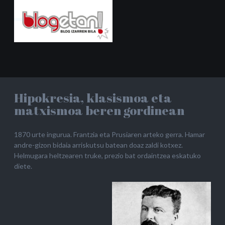
Hipokresia, klasismoa eta
matxismoa beren gordinean
1870 urte ingurua. Frantzia eta Prusiaren arteko gerra. Hamar
andre-gizon bidaia arriskutsu batean doaz zaldi kotxez.
Helmugara heltzearen truke, prezio bat ordaintzea eskatuko
diete.