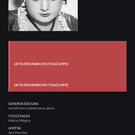
JAITSI ESKUMAKO BOTOIAZ (.MP3)
JAITSI ESKUMAKO BOTOIAZ (.MP3)
GENEROA EDO GAIA
errealismoa
,
feminismoa
,
gerra
ITZULTZAILEA
Matías Múgica
AHOTSA
Ana Morales