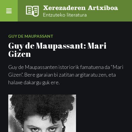
GUY DE MAUPASSANT
Guy de Maupassant: Mari
Gizen
Guy de Maupassanten istoriorik famatuena da “Mari
Gizen”. Bere garaian bi zatitan argitaratu zen, eta
halaxe dakargu guk ere.