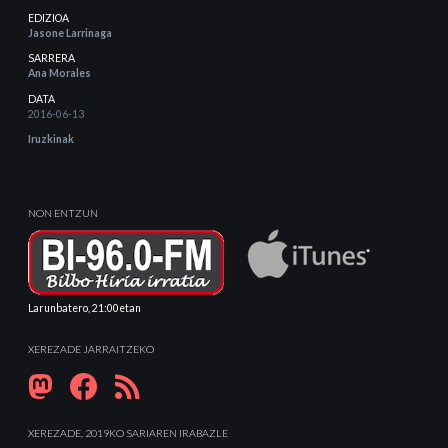
EDIZIOA
Jasone Larrinaga
SARRERA
Ana Morales
DATA
2016-06-13
Iruzkinak
NON ENTZUN
Larunbatero, 21:00etan
XEREZADE JARRAITZEKO
XEREZADE, 2019KO SARIAREN IRABAZLE