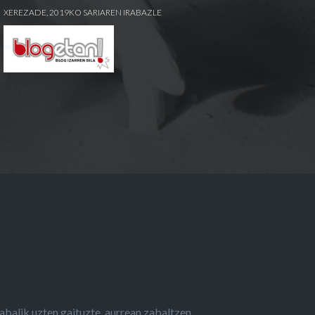
XEREZADE, 2019KO SARIAREN IRABAZLE
abalik uzten gaituzte, aurrean zabaltzen