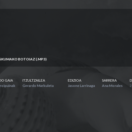
ESKUMAKO BOTOIAZ (.MP3)
DO GAIA
ITZULTZAILEA
EDIZIOA
SARRERA
D
roipuinak
Gerardo Markuleta
Jasone Larrinaga
Ana Morales
2