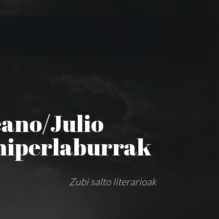
ano/Julio
 hiperlaburrak
Zubi salto literarioak