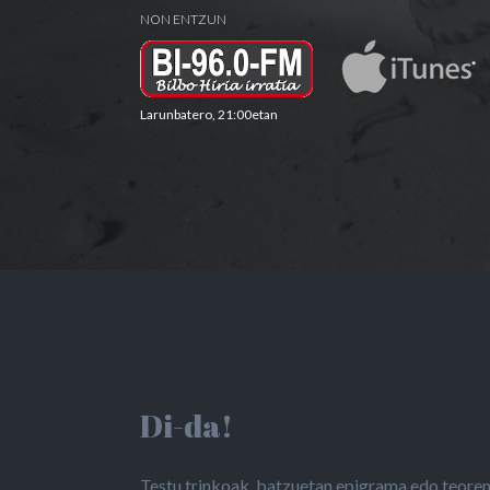
NON ENTZUN
Larunbatero, 21:00etan
Di-da!
Testu trinkoak, batzuetan epigrama edo teorema