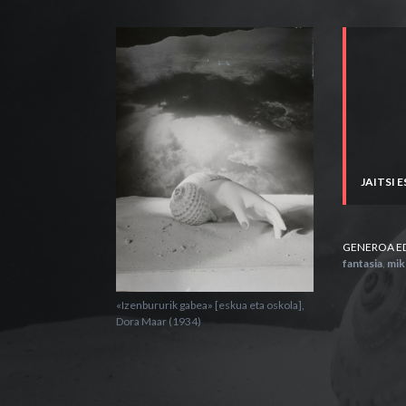
JAITSI 
GENEROA E
fantasia
,
mik
«Izenbururik gabea» [eskua eta oskola],
Dora Maar (1934)