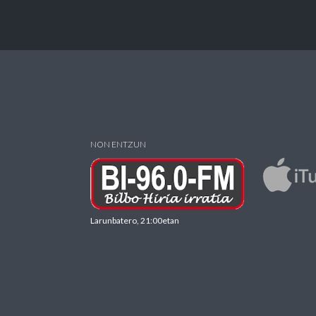
NON ENTZUN
Larunbatero, 21:00etan