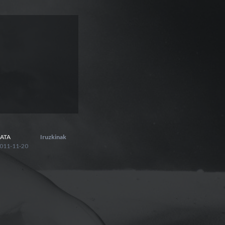
ATA
Iruzkinak
011-11-20