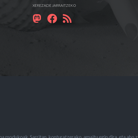
XEREZADE JARRAITZEKO
 modukoak. Sarritan, konturatzerako, amaitu egin dira, eta aho z