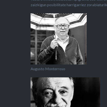
zaizkigun posibilitate harrigarriez zorabiaturik
Augusto Monterroso