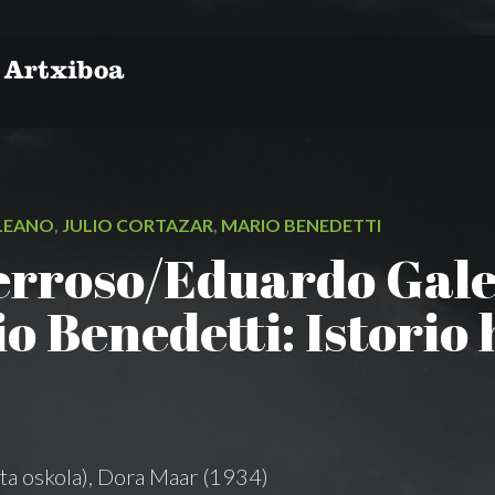
LEANO
,
JULIO CORTAZAR
,
MARIO BENEDETTI
rroso/Eduardo Gale
o Benedetti: Istorio
eta oskola), Dora Maar (1934)