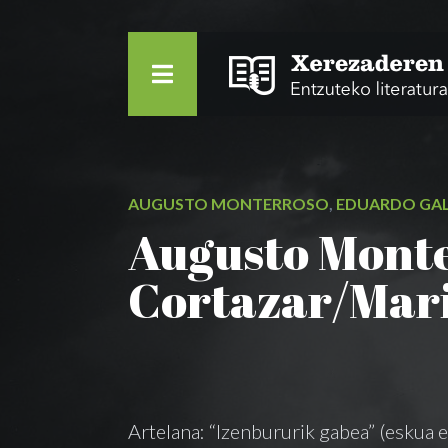
AUGUSTO MONTERROSO
,
EDUARDO GA
Augusto Monte
Cortazar/Mari
Artelana: “Izenbururik gabea” (eskua 