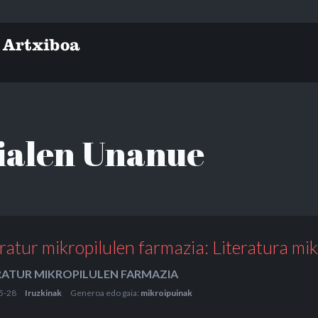
ialen Unanue
eratur mikropilulen farmazia: Literatura mik
RATUR MIKROPILULEN FARMAZIA
5-28
Iruzkinak
Generoa edo gaia:
mikroipuinak