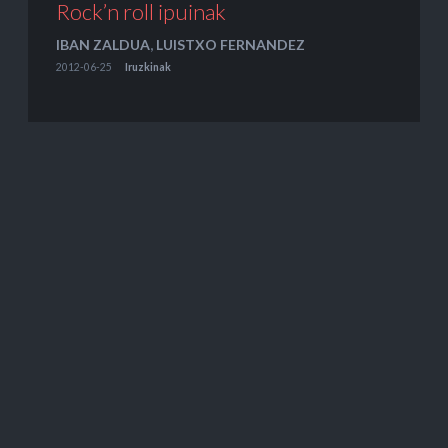
Rock’n roll ipuinak
IBAN ZALDUA
,
LUISTXO FERNANDEZ
2012-06-25
Iruzkinak