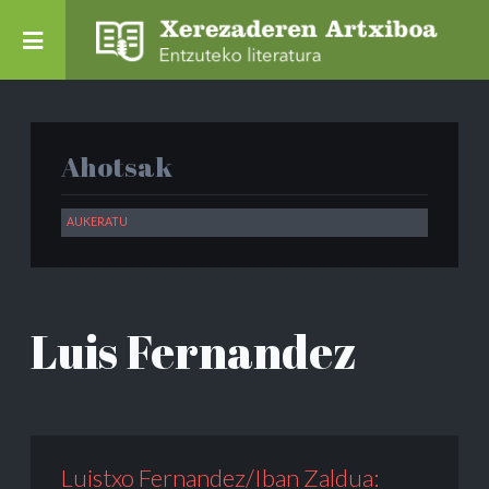
Ahotsak
Luis Fernandez
Luistxo Fernandez/Iban Zaldua: