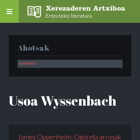
Ahotsak
Usoa Wyssenbach
James Oppenheim: Ogia eta arrosak