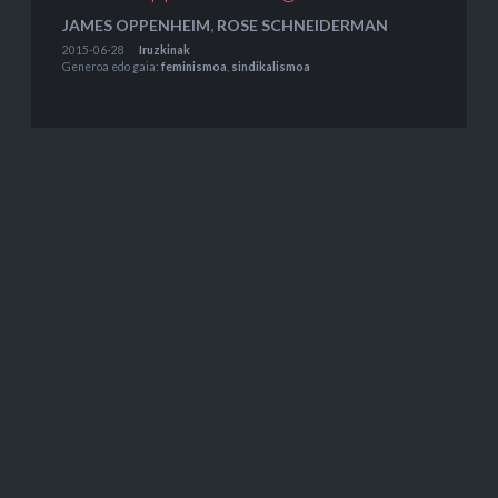
JAMES OPPENHEIM
,
ROSE SCHNEIDERMAN
2015-06-28
Iruzkinak
Generoa edo gaia:
feminismoa
,
sindikalismoa