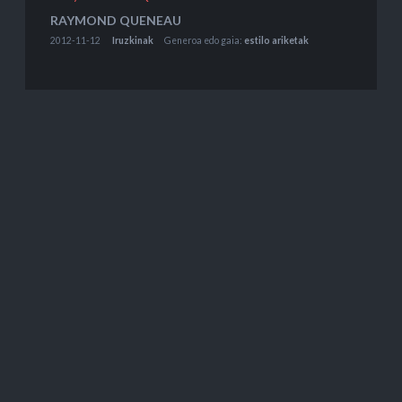
RAYMOND QUENEAU
2012-11-12
Iruzkinak
Generoa edo gaia:
estilo ariketak