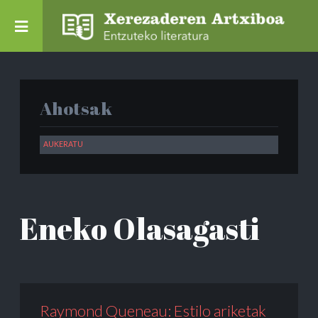
Ahotsak
Eneko Olasagasti
Raymond Queneau: Estilo ariketak