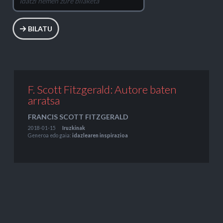
BILATU
F. Scott Fitzgerald: Autore baten
arratsa
FRANCIS SCOTT FITZGERALD
2018-01-15
Iruzkinak
Generoa edo gaia:
idazlearen inspirazioa