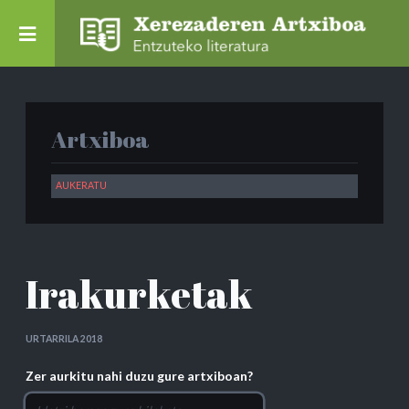
Artxiboa
Irakurketak
URTARRILA 2018
Zer aurkitu nahi duzu gure artxiboan?