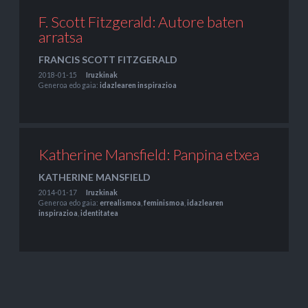
F. Scott Fitzgerald: Autore baten
arratsa
FRANCIS SCOTT FITZGERALD
2018-01-15
Iruzkinak
Generoa edo gaia:
idazlearen inspirazioa
Katherine Mansfield: Panpina etxea
KATHERINE MANSFIELD
2014-01-17
Iruzkinak
Generoa edo gaia:
errealismoa
,
feminismoa
,
idazlearen
inspirazioa
,
identitatea