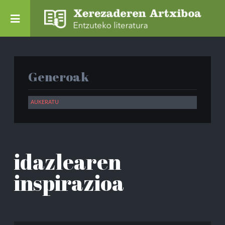
Generoak
idazlearen
inspirazioa