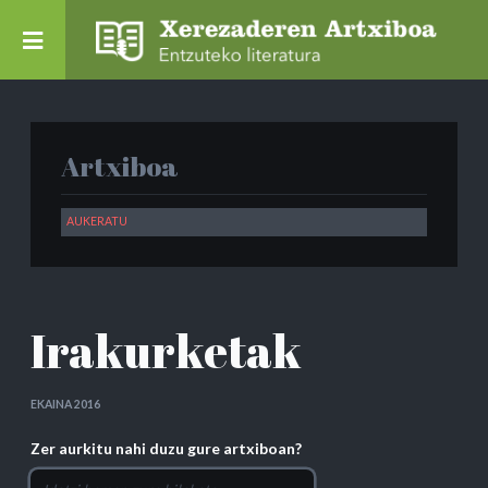
Artxiboa
Irakurketak
EKAINA 2016
Zer aurkitu nahi duzu gure artxiboan?