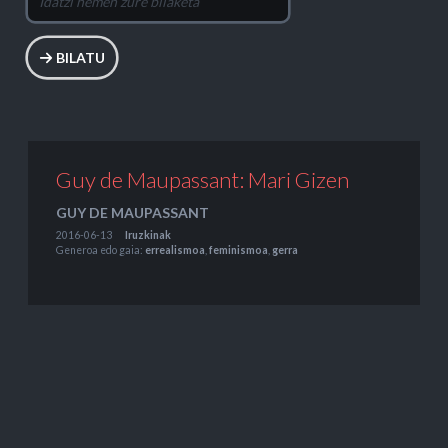
BILATU
Guy de Maupassant: Mari Gizen
GUY DE MAUPASSANT
2016-06-13
Iruzkinak
Generoa edo gaia:
errealismoa
,
feminismoa
,
gerra