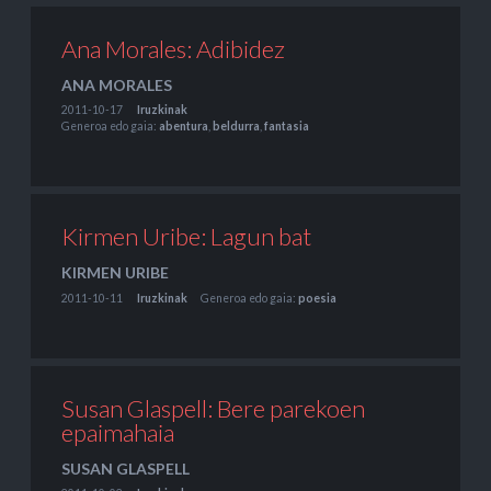
Ana Morales: Adibidez
ANA MORALES
2011-10-17
Iruzkinak
Generoa edo gaia:
abentura
,
beldurra
,
fantasia
Kirmen Uribe: Lagun bat
KIRMEN URIBE
2011-10-11
Iruzkinak
Generoa edo gaia:
poesia
Susan Glaspell: Bere parekoen
epaimahaia
SUSAN GLASPELL