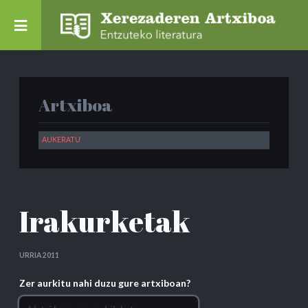
Artxiboa
Irakurketak
URRIA 2011
Zer aurkitu nahi duzu gure artxiboan?