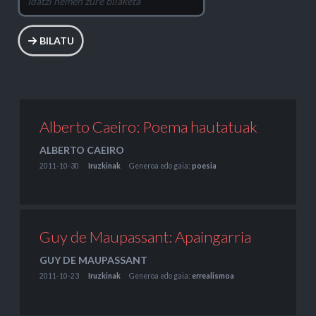
BILATU
Alberto Caeiro: Poema hautatuak
ALBERTO CAEIRO
2011-10-30
Iruzkinak
Generoa edo gaia:
poesia
Guy de Maupassant: Apaingarria
GUY DE MAUPASSANT
2011-10-23
Iruzkinak
Generoa edo gaia:
errealismoa