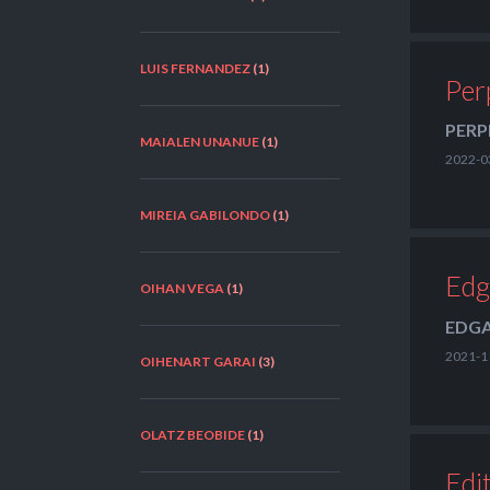
LUIS FERNANDEZ
(1)
Per
PERP
MAIALEN UNANUE
(1)
2022-0
MIREIA GABILONDO
(1)
Edga
OIHAN VEGA
(1)
EDGA
2021-1
OIHENART GARAI
(3)
OLATZ BEOBIDE
(1)
Edi