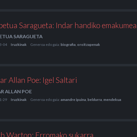
petua Saragueta: Indar handiko emakumea
ETUA SARAGUETA
3-04
Iruzkinak
Generoa edo gaia:
biografia
,
oroitzapenak
r Allan Poe: Igel Saltari
R ALLAN POE
1-29
Iruzkinak
Generoa edo gaia:
amandre ipuina
,
beldurra
,
mendekua
th Warton: Erromako sukarra