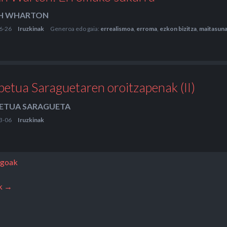
TH WHARTON
6-26
Iruzkinak
Generoa edo gaia:
errealismoa
,
erroma
,
ezkon bizitza
,
maitasun
petua Saraguetaren oroitzapenak (II)
ETUA SARAGUETA
3-06
Iruzkinak
agoak
k →