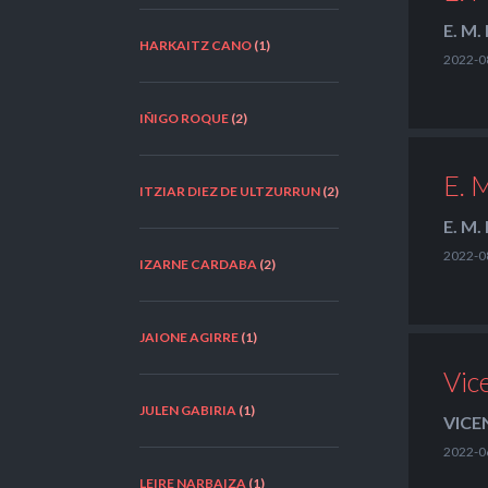
E. M
HARKAITZ CANO
(1)
2022-0
IÑIGO ROQUE
(2)
E. 
ITZIAR DIEZ DE ULTZURRUN
(2)
E. M
2022-0
IZARNE CARDABA
(2)
JAIONE AGIRRE
(1)
Vic
JULEN GABIRIA
(1)
VICE
2022-0
LEIRE NARBAIZA
(1)