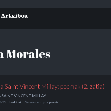
a Morales
a Saint Vincent Millay: poemak (2. zatia)
 SAINT VINCENT MILLAY
4-23
Iruzkinak
Generoa edo gaia:
poesia