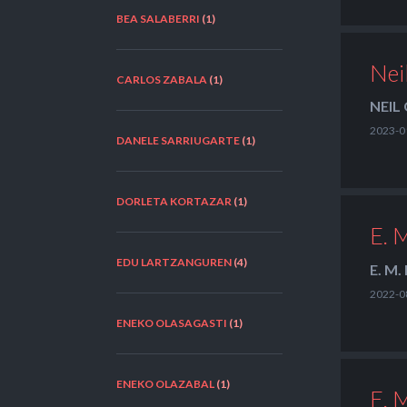
BEA SALABERRI
(1)
Nei
CARLOS ZABALA
(1)
NEIL
2023-0
DANELE SARRIUGARTE
(1)
DORLETA KORTAZAR
(1)
E. 
EDU LARTZANGUREN
(4)
E. M
2022-0
ENEKO OLASAGASTI
(1)
ENEKO OLAZABAL
(1)
E. 