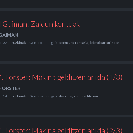
l Gaiman: Zaldun kontuak
 GAIMAN
1-02
Iruzkinak
Generoa edo gaia:
abentura
,
fantasia
,
leienda arturikoak
M. Forster: Makina gelditzen ari da (1/3)
. FORSTER
8-14
Iruzkinak
Generoa edo gaia:
distopia
,
zientzia fikzioa
M. Forster: Makina gelditzen ari da (2/3)