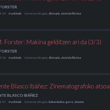
. FORSTER
8-14
Iruzkinak
Generoa edo gaia:
distopia
,
zientzia fikzioa
M. Forster: Makina gelditzen ari da (3/3)
. FORSTER
8-14
Iruzkinak
Generoa edo gaia:
distopia
,
zientzia fikzioa
ente Blasco Ibáñez: Zinematografoko atsoa
NTE BLASCO IBÁÑEZ
6-07
Iruzkinak
Generoa edo gaia:
bakardadea
,
gerra
,
zinema