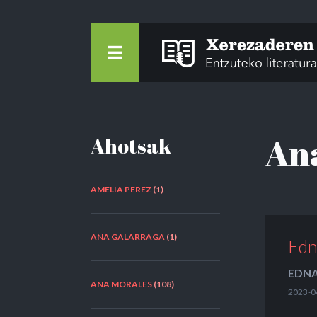
An
Ahotsak
AMELIA PEREZ
(1)
ANA GALARRAGA
(1)
Edn
EDNA
ANA MORALES
(108)
2023-0