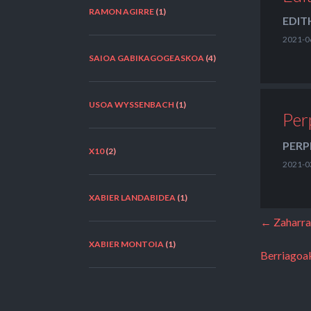
RAMON AGIRRE
(1)
EDI
2021-0
SAIOA GABIKAGOGEASKOA
(4)
USOA WYSSENBACH
(1)
Per
PERP
X10
(2)
2021-0
XABIER LANDABIDEA
(1)
← Zaharr
XABIER MONTOIA
(1)
Berriagoa