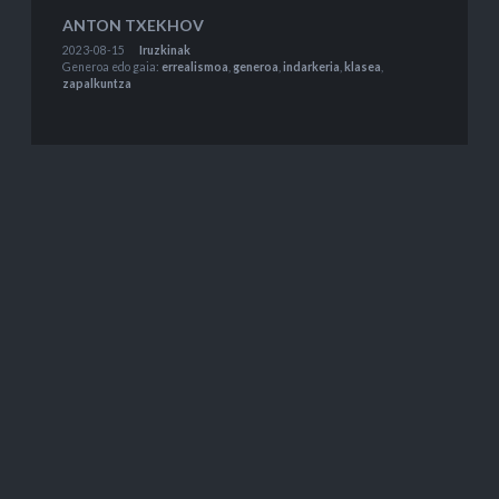
ANTON TXEKHOV
2023-08-15
Iruzkinak
Generoa edo gaia:
errealismoa
,
generoa
,
indarkeria
,
klasea
,
zapalkuntza