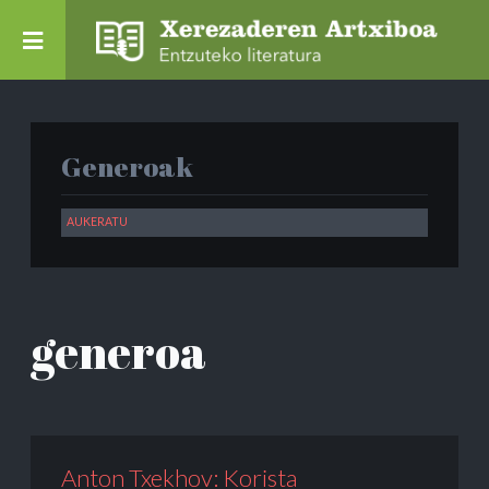
Generoak
generoa
Anton Txekhov: Korista