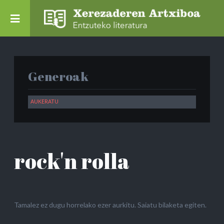
Generoak
rock'n rolla
Tamalez ez dugu horrelako ezer aurkitu. Saiatu bilaketa egiten.