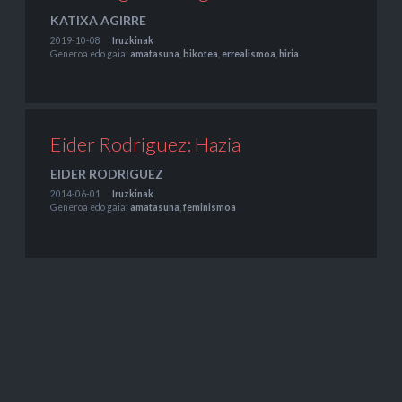
KATIXA AGIRRE
2019-10-08
Iruzkinak
Generoa edo gaia:
amatasuna
,
bikotea
,
errealismoa
,
hiria
Eider Rodriguez: Hazia
EIDER RODRIGUEZ
2014-06-01
Iruzkinak
Generoa edo gaia:
amatasuna
,
feminismoa