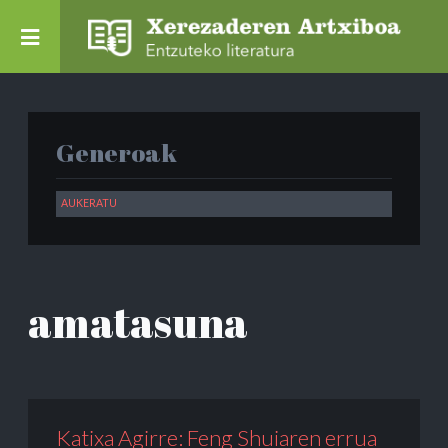
Generoak
amatasuna
Katixa Agirre: Feng Shuiaren errua