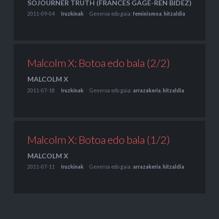
SOJOURNER TRUTH (FRANCES GAGE-REN BIDEZ)
2011-09-04
Iruzkinak
Generoa edo gaia:
feminismoa
,
hitzaldia
Malcolm X: Botoa edo bala (2/2)
MALCOLM X
2011-07-18
Iruzkinak
Generoa edo gaia:
arrazakeria
,
hitzaldia
Malcolm X: Botoa edo bala (1/2)
MALCOLM X
2011-07-11
Iruzkinak
Generoa edo gaia:
arrazakeria
,
hitzaldia