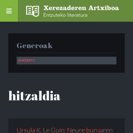
Generoak
hitzaldia
Ursula K. Le Guin: Neure buruaren