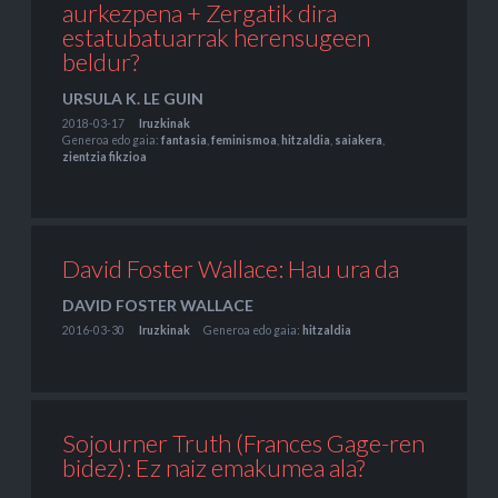
aurkezpena + Zergatik dira
estatubatuarrak herensugeen
beldur?
URSULA K. LE GUIN
2018-03-17
Iruzkinak
Generoa edo gaia:
fantasia
,
feminismoa
,
hitzaldia
,
saiakera
,
zientzia fikzioa
David Foster Wallace: Hau ura da
DAVID FOSTER WALLACE
2016-03-30
Iruzkinak
Generoa edo gaia:
hitzaldia
Sojourner Truth (Frances Gage-ren
bidez): Ez naiz emakumea ala?