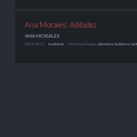
Ana Morales: Adibidez
ANA MORALES
2011-10-17
Iruzkinak
Generoa edo gaia:
abentura
,
beldurra
,
fan