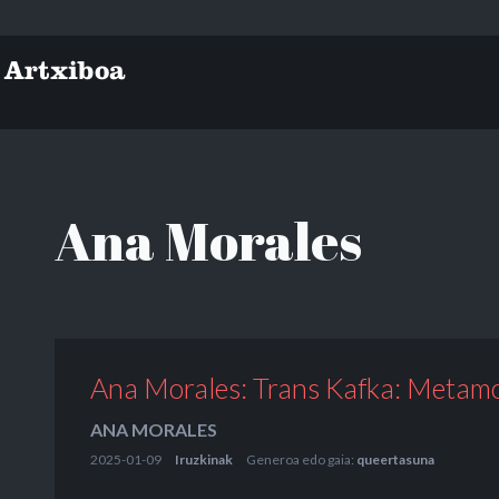
Ana Morales
Ana Morales: Trans Kafka: Metamor
ANA MORALES
2025-01-09
Iruzkinak
Generoa edo gaia:
queertasuna