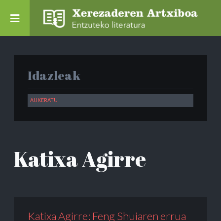
Idazleak
Katixa Agirre
Katixa Agirre: Feng Shuiaren errua