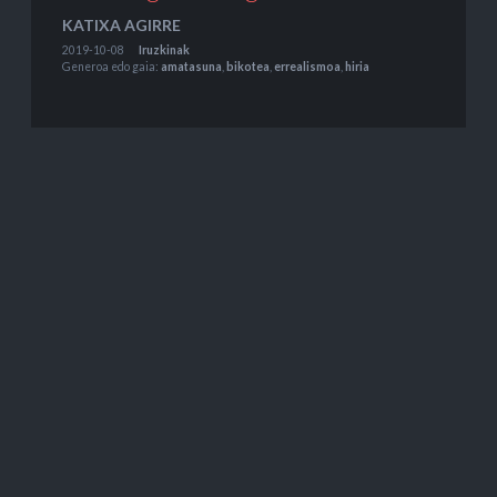
KATIXA AGIRRE
2019-10-08
Iruzkinak
Generoa edo gaia:
amatasuna
,
bikotea
,
errealismoa
,
hiria