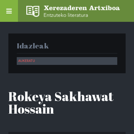
Idazleak
Rokeya Sakhawat
Hossain