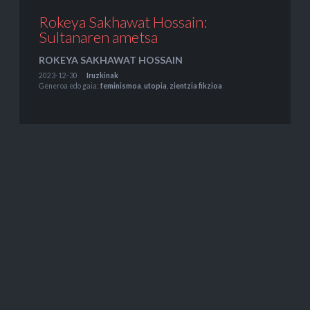
Rokeya Sakhawat Hossain:
Sultanaren ametsa
ROKEYA SAKHAWAT HOSSAIN
2023-12-30
Iruzkinak
Generoa edo gaia:
feminismoa
,
utopia
,
zientzia fikzioa