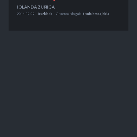
IOLANDA ZUÑIGA
2014-09-09
Iruzkinak
Generoa edo gaia:
feminismoa
,
hiria