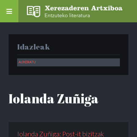
Idazleak
Iolanda Zuñiga
Iolanda Zuñiga: Post-it bizitzak