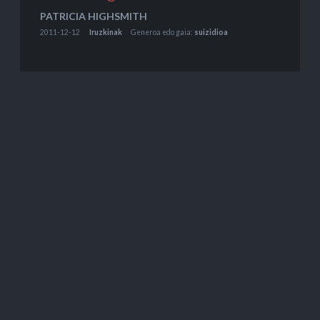
PATRICIA HIGHSMITH
2011-12-12
Iruzkinak
Generoa edo gaia:
suizidioa