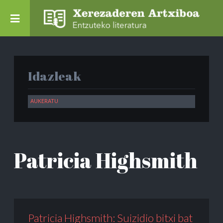
Idazleak
Patricia Highsmith
Patricia Highsmith: Suizidio bitxi bat