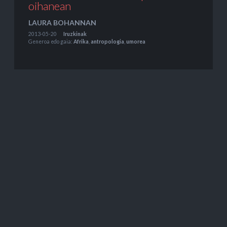
oihanean
LAURA BOHANNAN
2013-05-20
Iruzkinak
Generoa edo gaia:
Afrika
,
antropologia
,
umorea