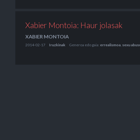
Xabier Montoia: Haur jolasak
XABIER MONTOIA
2014-02-17
Iruzkinak
Generoa edo gaia:
errealismoa
,
sexu abus