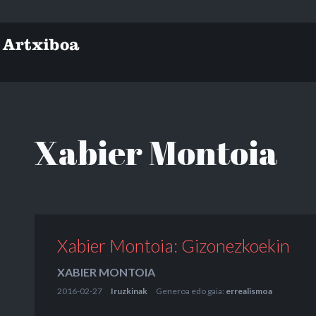
Xabier Montoia
Xabier Montoia: Gizonezkoekin
XABIER MONTOIA
2016-02-27
Iruzkinak
Generoa edo gaia:
errealismoa