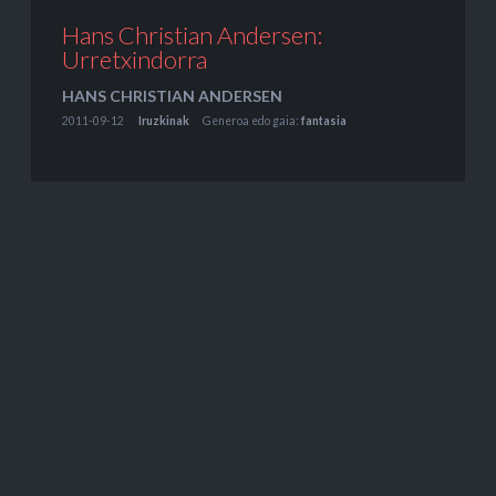
Hans Christian Andersen:
Urretxindorra
HANS CHRISTIAN ANDERSEN
2011-09-12
Iruzkinak
Generoa edo gaia:
fantasia