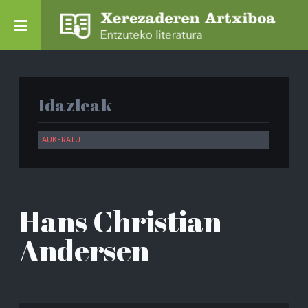
Idazleak
Hans Christian
Andersen