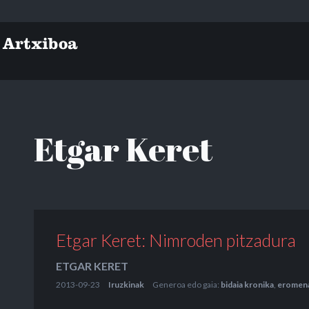
Etgar Keret
Etgar Keret: Nimroden pitzadura
ETGAR KERET
2013-09-23
Iruzkinak
Generoa edo gaia:
bidaia kronika
,
eromen