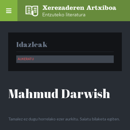
Idazleak
Mahmud Darwish
Tamalez ez dugu horrelako ezer aurkitu. Saiatu bilaketa egiten.