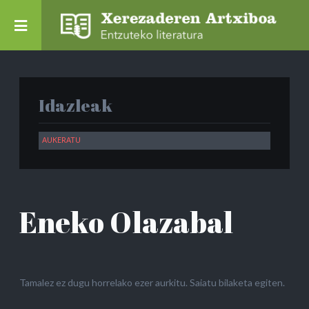
Idazleak
Eneko Olazabal
Tamalez ez dugu horrelako ezer aurkitu. Saiatu bilaketa egiten.