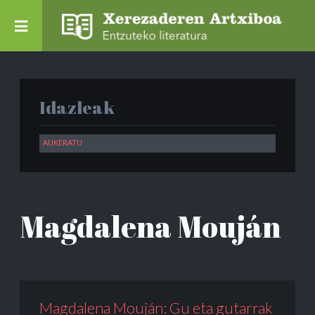
Idazleak
Magdalena Mouján
Magdalena Mouján: Gu eta gutarrak