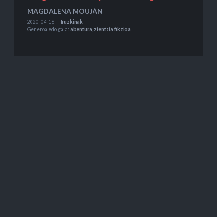
MAGDALENA MOUJÁN
2020-04-16
Iruzkinak
Generoa edo gaia:
abentura
,
zientzia fikzioa